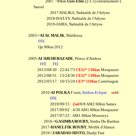
2007 : 90km
Uzès Elite
(2-1-1) entraînement L
Saroul
2017-HALIKA, Nafstalik de l'Arlyne
2018-ISA'LYS, Nafstalik de l'Arlyne
2019-JAHIA, Nafstalik de l'Arlyne
2003-^
AI AL MALIK
, Maliknoa
FFE
Qu 90km 2012
2005-
AI SHEHERAZADE
, Prince d'Aïnhoa
FFE
FEI
2013/08/30 : 22/41/73
CEI2* 130km
Monpazier
2012/08/31 : 13/24/36
CEI2* 130km
Monpazier
2012/05/17 : 10/15/24
CEI* 110km
Castelsagrat
2010-
AI POLKA
F noir,
Aïnhoa Eclipse
sold
FFE
2019/09/15 :
2nd
/8/8 AM2 60km Sames
2017/09/02 : 4/30 AM1 80km Monpazier
2017/07/23 : AM1 80km Mouzieys
2016-^
GASIMBA ROUBY,
Simba Du Barthas
2017-
HANELFIK ROUBY
, Melfik d'Alauze
2019-^
JABADAO HISTO,
Diadji Fast