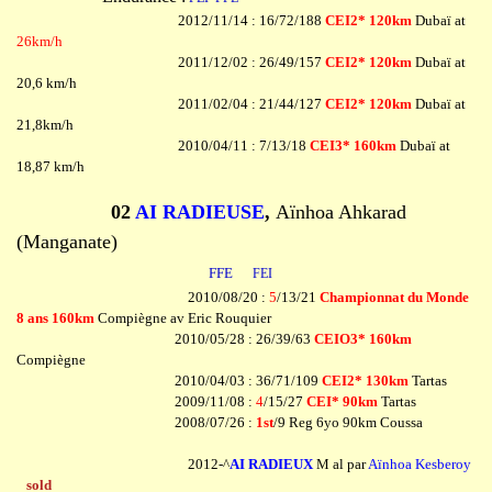
2012/11/14 : 16/72/188
CEI2* 120km
Dubaï at
26km/h
2011/12/02 : 26/49/157
CEI2* 120km
Dubaï at
20,6 km/h
2011/02/04 : 21/44/127
CEI2* 120km
Dubaï at
21,8km/h
2010/04/11 : 7/13/18
CEI3* 160km
Dubaï at
18,87 km/h
02
AI RADIEUSE
,
Aïnhoa Ahkarad
(Manganate)
FFE
FEI
2010/08/20 :
5
/13/21
Championnat du Monde
8 ans 160km
Compiègne av Eric Rouquier
2010/05/28 : 26/39/63
CEIO3* 160km
Compiègne
2010/04/03 : 36/71/109
CEI2* 130km
Tartas
2009/11/08 :
4
/15/27
CEI* 90km
Tartas
2008/07/26 :
1st
/9 Reg 6yo 90km Coussa
2012-^
AI RADIEUX
M al par
Aïnhoa Kesberoy
sold