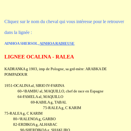
Cliquez sur le nom du cheval qui vous intéresse pour le retrouver
dans la lignée :
AINHOA SHERSOL
,
AINHOA RADIEUSE
LIGNEE OCALINA - RALEA
KADRANKA g 1903, imp de Pologne, sa grd-mère: ARABKA DE
POMPADOUR
1951-OCALINA al, SIRIO IV-FARINA
60-^BAMBU al, MAQUILLO, chef de race en Espagne
64-FAMELA al, MAQUILLO
69-KABILA g, TABAL
75-RALEA g, C KARIM
75-RALEA g, C KARIM
80-^RALENOA g, GARBO
82-ERDIKOA g, ALHABAC
90-SHERDIKOA g, SHAKLIRO