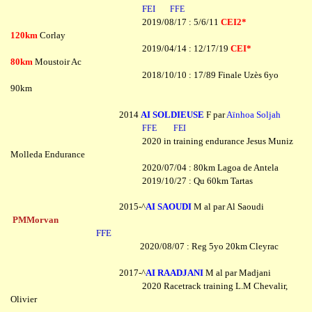
FEI
FFE
2019/08/17 : 5/6/11
CEI2*
120km
Corlay
2019/04/14 : 12/17/19
CEI*
80km
Moustoir Ac
2018/10/10 : 17/89 Finale Uzès 6yo
90km
2014
AI SOLDIEUSE
F par
Aïnhoa Soljah
FFE
FEI
2020 in training endurance Jesus Muniz
Molleda Endurance
2020/07/04 : 80km Lagoa de Antela
2019/10/27 : Qu 60km Tartas
2015-^
AI SAOUDI
M al par Al Saoudi
PMMorvan
FFE
2020/08/07 : Reg 5yo 20km Cleyrac
2
017-^
AI RAADJANI
M al par Madjani
2020 Racetrack training L.M Chevalir,
Olivier