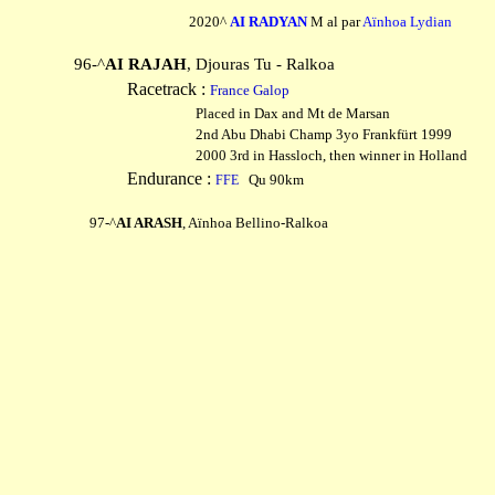
2020^
AI RADYAN
M al par
Aïnhoa Lydian
96-^
AI RAJAH
, Djouras Tu - Ralkoa
Racetrack :
France Galop
Placed in Dax and Mt de Marsan
2nd Abu Dhabi Champ 3yo Frankfürt 1999
2000 3rd in Hassloch, then winner in Holland
Endurance :
Qu 90km
FFE
97-^
AI ARASH
, Aïnhoa Bellino-Ralkoa