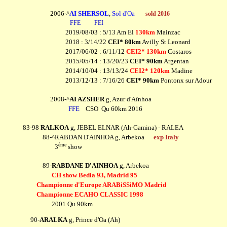
2006-^
AI SHERSOL
,
Sol d'Oa
sold 2016
FFE
FEI
2019/08/03 : 5/13 Am El
130km
Mainzac
2018 : 3/14/22
CEI* 80km
Avilly St Leonard
2017/06/02 : 6/11/12
CEI2* 130km
Costaros
2015/05/14 : 13/20/23
CEI* 90km
Argentan
2014/10/04 : 13/13/24
CEI2* 120km
Madine
2013/12/13 : 7/16/26
CEI* 90km
Pontonx sur Adour
2008-^
AI AZSHER
g, Azur d'Aïnhoa
FFE
CSO Qu 60km 2016
83-98
RALKOA
g, JEBEL ELNAR (Ah-Gamina) - RALEA
88-^RABDAN D'AINHOA g, Arbekoa
exp Italy
ème
3
show
89-
RABDANE D'AINHOA
g, Arbekoa
CH show Bedia 93, Madrid 95
Championne d'Europe ARABiSSiMO Madrid
Championne ECAHO CLASSIC 1998
2001 Qu 90km
90-
ARALKA
g, Prince d'Oa (Ah)