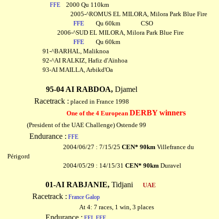
2000 Qu 110km
FFE
2005-^ROMUS EL MILORA, Milora Park Blue Fire
FFE
Qu 60km CSO
2006-^SUD EL MILORA, Milora Park Blue Fire
FFE
Qu 60km
91-^BARHAL, Maliknoa
92-^AI RALKIZ, Hafiz d'Aïnhoa
93-AI MAILLA, Arbikd'Oa
95-04 AI RABDOA,
Djamel
Racetrack :
placed in France 1998
DERBY winners
One of the 4 European
(President of the UAE Challenge) Ostende 99
Endurance :
FFE
2004/06/27 : 7/15/25
CEN* 90km
Villefrance du
Périgord
2004/05/29 : 14/15/31
CEN* 90km
Duravel
01-AI RABJANIE,
Tidjani
UAE
Racetrack :
France Galop
At 4: 7 races, 1 win, 3 places
Endurance :
FEI
FFE