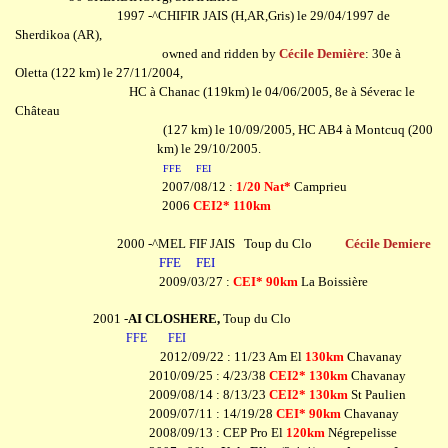
1997 -^
CHIFIR JAIS
(H,AR,Gris) le 29/04/1997 de
Sherdikoa (AR),
owned and ridden by
Cécile Demière
: 30e à
Oletta (122 km) le 27/11/2004,
HC à Chanac (119km) le 04/06/2005, 8e à Séverac le
Château
(127 km) le 10/09/2005, HC AB4 à Montcuq (200
km) le 29/10/2005.
FFE
FEI
2007/08/12 :
1/20 Nat*
Camprieu
2006
CEI2* 110km
2000 -^MEL FIF JAIS Toup du Clo
Cécile Demiere
FFE
FEI
2009/03/27 :
CEI* 90km
La Boissière
2001 -
AI CLOSHERE,
Toup du Clo
FFE
FEI
2012/09/22 : 11/23 Am El
130km
Chavanay
2010/09/25 : 4/23/38
CEI2* 130km
Chavanay
2009/08/14 : 8/13/23
CEI2* 130km
St Paulien
2009/07/11 : 14/19/28
CEI* 90km
Chavanay
2008/09/13 : CEP Pro El
120km
Négrepelisse