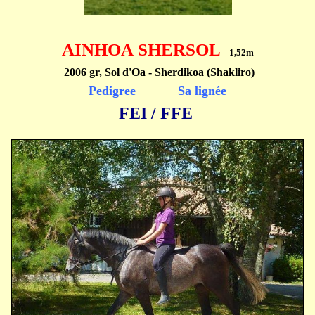
AINHOA SHERSOL
1,52m
2006 gr, Sol d'Oa - Sherdikoa (Shakliro)
Pedigree
Sa lignée
FEI
/
FFE