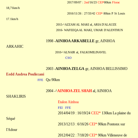
2017/09/07 :
2nd
/16/23
CEI*
80km
Florac
18,71km/h
2016/11/26 : 27/33/42
CEI*
80km P St Louis
17.1km/h
2015-^AZZAM AL MAKI al, ARIA D'ALAUZE
2016- WAFEEQA AL MAKI, UMAR D'ALENTHUN
1998 -
AINHOA ARKABELLE
gr, AINHOA
ARKAHIC
2010-^ALNAIR al, FALKOMILINAVEL
CSO
2003 -
AINHOA ZELGA
gr, AINHOA BELLISSIMO
Eedd Andrea Pouliccani
Qu 90km
FFE
2004 -^
AINHOA ZEL SHAH
al, AINHOA
SHAKLIRIS
Etalon Aïnhoa
FEI
FFE
2014/04/19 : 16/19/24
CEI2*
130km La plaine du
Séqué
2013/12/13 : 6/16/26
CEI*
90km Pontonx sur
l'Adour
2012/04/22 : 7/18/20
CEI*
90km Villeneuve de