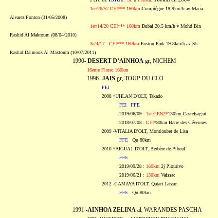
1er/26/57 CEI*** 160km
Compiègne 18.9km/h av Maria
Alvarez Ponton (31/05/2008)
1er/14/20 CEI*** 160km
Dubai 20.5 km/h v Mohd Bin
Rashid Al Maktoum (08/04/2010)
3e/4/17 CEI*** 160km
Euston Park 19.8km/h av Sh
Rashid Dalmook Al Maktoum
(10/07/2011)
1990-
DESERT D’AINHOA
gr, NICHEM
16eme Florac 160km
1996-
JAIS
gr, TOUP DU CLO
FEI
2008 ^UHLAN D'OLT, Takado
FEI
FFE
2019/06/09 :
1st
CEN2*
130km Castelsagrat
2018/07/08 :
CEI*
80km Barre des Cévennes
2009 -VITALIA D'OLT, Montloubet de Lisa
FFE
Qu 80km
2010 ^AIGUAL D'OLT, Berbère de Piboul
FFE
2019/09/28 :
160km
2j Plourivo
2019/06/21 :
130km
Vaissac
2012 -CAMAYA D'OLT, Qatari Larzac
FFE
Qu 80km
1991 -
AINHOA ZELINA
al, WARANDES PASCHA