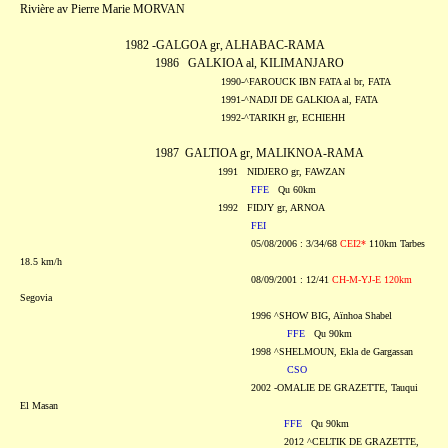
Rivière av Pierre Marie MORVAN
1982 -GALGOA gr, ALHABAC-RAMA
1986 GALKIOA al, KILIMANJARO
1990-^FAROUCK IBN FATA al br, FATA
1991-^NADJI DE GALKIOA al, FATA
1992-^TARIKH gr, ECHIEHH
1987 GALTIOA gr, MALIKNOA-RAMA
1991 NIDJERO gr, FAWZAN
FFE
Qu 60km
1992 FIDJY gr, ARNOA
FEI
05/08/2006 : 3/34/68
CEI2*
110km Tarbes
18.5 km/h
08/09/2001 : 12/41
CH-M-YJ-E 120km
Segovia
1996 ^SHOW BIG, Aïnhoa Shabel
FFE
Qu 90km
1998 ^SHELMOUN, Ekla de Gargassan
CSO
2002 -OMALIE DE GRAZETTE, Tauqui
El Masan
FFE
Qu 90km
2012 ^CELTIK DE GRAZETTE,