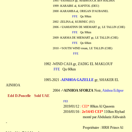
1995 -YASMEEN gr, MABROUCK IBN HALIMA
1999 -KARAIBE al, KAPITOL (DEU)
2000 -KARAMBA al, ORIGAN D'AUBANEL
FFE
Qu 90km
2002 -ZELINA al, KUBINEC (SU)
2006 -^ZAMIATINN DE MIEMART gr, LE TALLIN (CHE)
FFE
Qu 90km
2009 -KARMA DE MIEMART gr, LE TALLIN (CHE)
FFE
Qu 60km
2010 -^SOUTH WIND rouan, LE TALLIN (CHE)
FFE
1992 -WIND CAIA gr, ZADIG EL MAKLOUF
FFE
Qu 60km
1995-2021 -
AINHOA GAZELLE
gr, SHAKER EL
AINHOA
2004 -^
AINHOA SFORZA
Noir,
Aïnhoa Eclipse
Edd D.Poncelle Sold UAE
FEI
2019/01/12 :
CEI*
80km Al Qaseem
2016/01/16 :
2e/14/45
C
EI*
110km Riyhad
monté par Abdulaziz Aldwaish
-
Propriétaire : HRH Prince Al