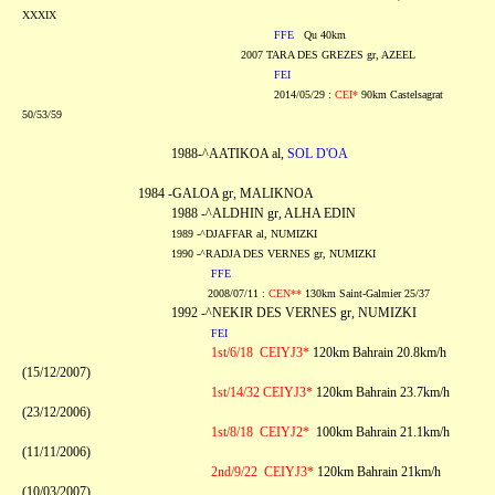
XXXIX
FFE
Qu 40km
2007 TARA DES GREZES gr, AZEEL
FEI
2014/05/29 :
CEI*
90km Castelsagrat
50/53/59
1988-^AATIKOA al,
SOL D'OA
1984 -GALOA gr, MALIKNOA
1988 -^ALDHIN gr, ALHA EDIN
1989 -^DJAFFAR al, NUMIZKI
1990 -^RADJA DES VERNES gr, NUMIZKI
FFE
2008/07/11 :
CEN**
130km Saint-Galmier 25/37
1992 -^NEKIR DES VERNES gr, NUMIZKI
FEI
1st/6/18 CEIYJ3*
120km Bahrain 20.8km/h
(15/12/2007)
1st/14/32 CEIYJ3*
120km Bahrain 23.7km/h
(23/12/2006)
1st/8/18 CEIYJ2*
100km Bahrain 21.1km/h
(11/11/2006)
2nd/9/22 CEIYJ3*
120km Bahrain 21km/h
(10/03/2007)