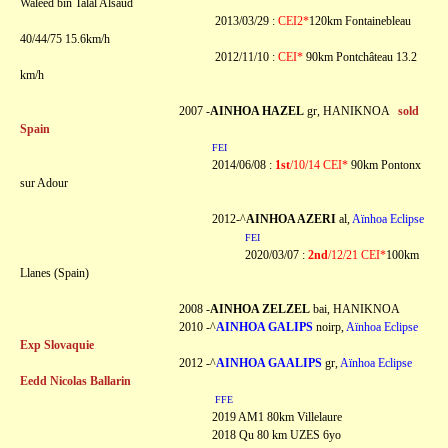
Waleed bin Talal Alsaud
2013/03/29 :
CEI2*
120km Fontainebleau
40/44/75 15.6km/h
2012/11/10 :
CEI*
90km Pontchâteau 13.2
km/h
2007 -
AINHOA HAZEL
gr, HANIKNOA
sold
Spain
FEI
2014/06/08 :
1st
/10/14 CEI*
90km Pontonx
sur Adour
2012-^
AINHOA AZERI
al,
Aïnhoa Eclipse
FEI
2020/03/07 :
2nd
/12/21 CEI*
100km
Llanes (Spain)
2008 -
AINHOA ZELZEL
bai, HANIKNOA
2010 -^
AINHOA GALIPS
noirp,
Aïnhoa Eclipse
Exp Slovaquie
2012 -^
AINHOA GAALIPS
gr,
Aïnhoa Eclipse
Eedd Nicolas Ballarin
FFE
2019 AM1 80km Villelaure
2018 Qu 80 km UZES 6yo