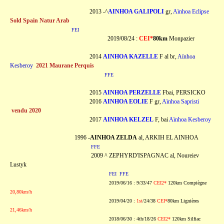
2013 -^
AINHOA GALIPOLI
gr,
Aïnhoa Eclipse
Sold Spain Natur Arab
FEI
2019/08/24 :
CEI*
80km
Monpazier
2014
AINHOA KAZELLE
F al br,
Aïnhoa
Kesberoy
2021 Maurane Perquis
FFE
2015
AINHOA PERZELLE
Fbai, PERSICKO
2016
AINHOA EOLIE
F gr,
Aïnhoa Sapristi
vendu 2020
2017
AINHOA KELZEL
F, bai
Aïnhoa Kesberoy
1996 -
AINHOA ZELDA
al, ARKIH EL AINHOA
FFE
2009 ^ ZEPHYRD'ISPAGNAC al, Noureiev
Lustyk
FEI
FFE
2019/06/16 : 9/33/47
CEI2*
120km Compiègne
20,80km/h
2019/04/20 :
1st
/24/38
CEI*
80km Lignières
21,46km/h
2018/06/30 : 4th/18/26
CEI2*
120km Silfiac