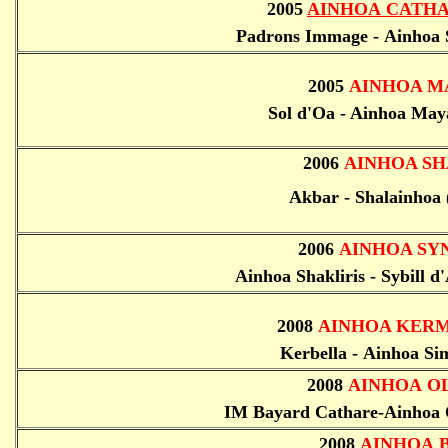
2005
AINHOA CATH
Padrons Immage - Ainhoa S
2005
AINHOA M
Sol d'Oa - Ainhoa May
2006
AINHOA S
H
Akbar - Shalainhoa 
2006
AINHOA S
Y
Ainhoa Shakliris - Sybill d
2
008
AINHOA
KERM
Kerbella - Ainhoa Sim
2
008
AINHOA
O
IM Bayard Cathare-Ainhoa 
2
008
AINHOA
B