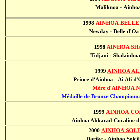
Maliknoa - Ainhoa
1998
AINHOA B
ELLE
Newday - Belle d'Oa 
1998
AINHOA SH
Tidjani - Shalainhoa
1999
AINHOA AL
Prince d'Ainhoa - Ai Ali d
Mère
d'AINHOA 
Médaille de Bronze Championna
1999
AINHOA CO
Ainhoa Ahkarad-Coraline d
2000
AINHOA SOL
Darike - Ainhoa Solei