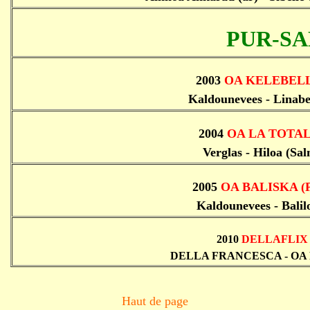
PUR-S
2003
OA KELEBEL
Kaldounevees - Linabe
2004
OA LA TOTA
Verglas - Hiloa (Sa
2005
OA BALISKA
(
Kaldounevees - Balil
2010
DELLAFLIX
DELLA FRANCESCA - OA 
Haut de page