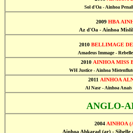
Sol d'Oa - Ainhoa Pena
2009
HBA AIN
Az d'Oa - Ainhoa Misli
2010
BELLIMAGE DE
Amadeus Immage - Rebelle
2010
A
INHOA MISS 
WH Justice - Ainhoa Mistenflu
2011
A
INHOA AL
Al Nasr - Ainhoa Ana
is
ANGLO-A
2004
AINHOA (
Ainhoa Ahkarad (ar) - Sibelle