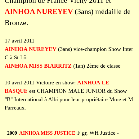
Champion de France Vichy 2011 et
AINHOA NUREYEV
(3ans)
médaille de
Bronze.
17 avril 2011
AINHOA NUREYEV
(3ans) vice-champion Show Inter
C à St Lô
AINHOA MISS BIARRITZ
(1an) 2ème de classe
10 avril 2011 Victoire en show:
AINHOA
LE
BASQUE
est CHAMPION MALE JUNIOR du Show
"B" International à Albi pour leur propriétaire Mme et M
Parreaux.
F gr, WH Justice -
2009
AINHOA MISS JUSTICE