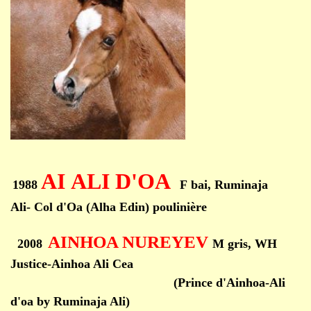
AI ALI D'OA
1988
F bai, Ruminaja
Ali- Col d'Oa (Alha Edin) poulinière
AINHOA NUREYEV
2008
M gris, WH
Justice-Ainhoa Ali Cea
(Prince d'Ainhoa-Ali
d'oa by Ruminaja Ali)