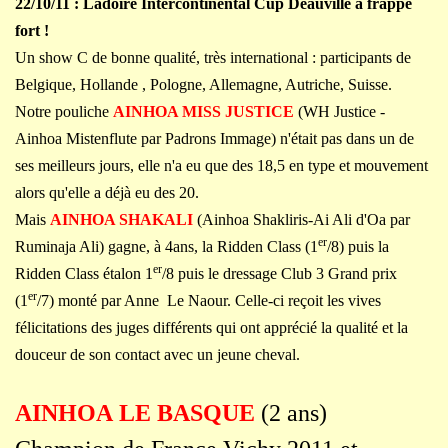
22/10/11 : Ladoire Intercontinental Cup Deauville a frappé
fort !
Un show C de bonne qualité, très international : participants de
Belgique, Hollande , Pologne, Allemagne, Autriche, Suisse.
Notre pouliche
AINHOA MISS JUSTICE
(WH Justice -
Ainhoa Mistenflute par Padrons Immage) n'était pas dans un de
ses meilleurs jours, elle n'a eu que des 18,5 en type et mouvement
alors qu'elle a déjà eu des 20.
Mais
AINHOA SHAKALI
(Ainhoa Shakliris-Ai Ali d'Oa par
er
Ruminaja Ali) gagne, à 4ans, la Ridden Class (1
/8) puis la
er
Ridden Class étalon 1
/8 puis le dressage Club 3 Grand prix
er
(1
/7) monté par Anne Le Naour. Celle-ci reçoit les vives
félicitations des juges différents qui ont apprécié la qualité et la
douceur de son contact avec un jeune cheval.
AINHOA
LE BASQUE
(2 ans)