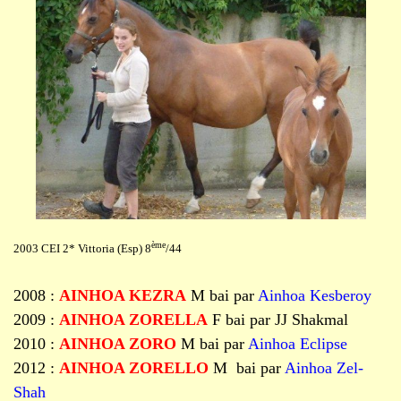
ème
2003 CEI 2* Vittoria (Esp) 8
/44
2008 :
AINHOA KEZRA
M bai par
Ainhoa Kesberoy
2009 :
AINHOA ZORELLA
F bai par JJ Shakmal
2010 :
AINHOA ZORO
M bai par
Ainhoa Eclipse
2012 :
AINHOA ZORELLO
M bai par
Ainhoa Zel-
Shah