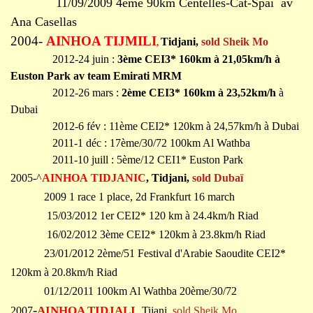
11/09/2009 4ème 90km Centelles-Cat-Spai av
Ana Casellas
2004-
AINHOA TIJMILI
Tidjani
,
sold Sheik Mo
,
2012-24 juin :
3ème CEI3* 160km à 21,05km/h à
Euston Park av team Emirati MRM
2012-26 mars :
2è
me CEI3* 160km à 23,52km/h
à
Dubai
2012-6 fév : 11ème CEI2* 120km à 24,57km/h à Dubai
2011-1 déc : 17ème/30/72 100km Al Wathba
2011-10 juill : 5ème/12 CEI1* Euston Park
2005-^
AINHOA TIDJANIC
, Tidjani,
sold Dubaï
2009 1 race 1 place, 2d Frankfurt 16 march
15/03/2012 1er CEI2* 120 km à 24.4km/h Riad
16/02/2012 3ème CEI2* 120km à 23.8km/h Riad
23/01/2012 2ème/51 Festival d'Arabie Saoudite CEI2*
120km à 20.8km/h Riad
01/12/2011 100km Al Wathba 20ème/30/72
-
,
AINHOA TIDJALI
2007
Tijani,
sold Sheik Mo