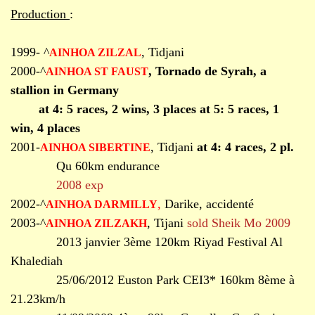
Production
:
1999- ^
, Tidjani
AINHOA ZILZAL
2000-^
, Tornado de Syrah, a
AINHOA ST FAUST
stallion in Germany
at 4: 5 races, 2 wins,
3 places
at 5: 5
races, 1
win, 4 places
2001-
, Tidjani
at 4: 4 races, 2 pl.
AINHOA SIBERTINE
Qu 60km endurance
2008 exp
2002-^
,
Darike, accidenté
AINHOA DARMILLY
2003-^
, Tijani
sold Sheik Mo 2009
AINHOA ZILZAKH
2013 janvier 3ème 120km Riyad Festival Al
Khalediah
25/06/2012 Euston Park CEI3* 160km 8ème à
21.23km/h