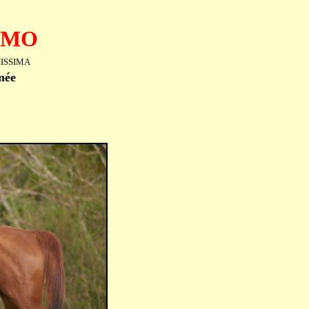
IMO
UISSIMA
née