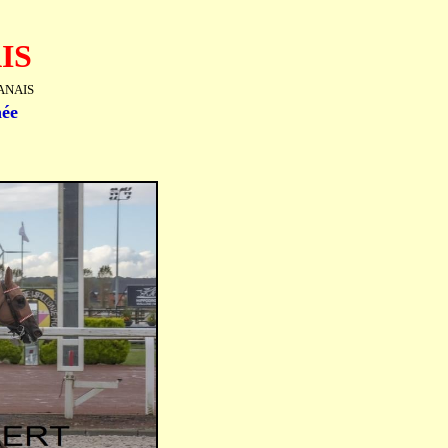
IS
 ANAIS
née