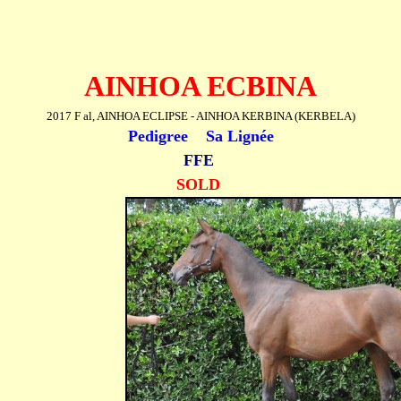
AINHOA ECBINA
2017 F al, AINHOA ECLIPSE - AINHOA KERBINA (KERBELA)
Pedigree
S
a
Lignée
FFE
SOLD