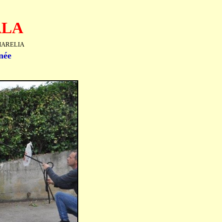
ALA
THARELIA
née