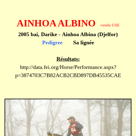
AINHOA ALBINO
vendu UAE
2005 bai, Darike - Ainhoa Albina (Djelfor)
Pedigree
Sa lignée
Résultats:
http://data.fei.org/Horse/Performance.aspx?
p=3874703C7B82ACB2CBD897DB45535CAE