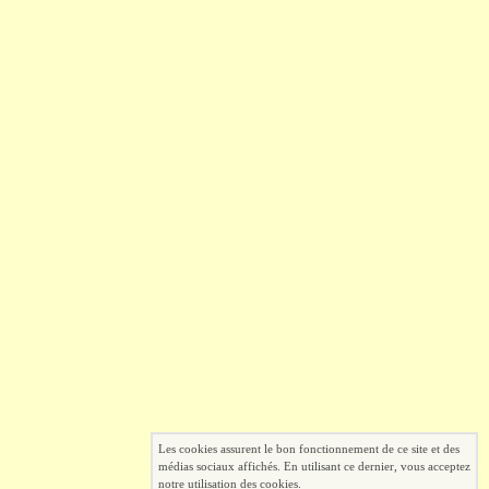
Les cookies assurent le bon fonctionnement de ce site et des
médias sociaux affichés. En utilisant ce dernier, vous acceptez
notre utilisation des cookies.