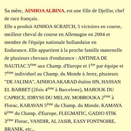
Sa mère,
AINHOA ALBINA
, est une fille de Djelfor, chef
de race français.
Elle a produit AINHOA SCRATCH, 5 victoires en course,
meilleur cheval de course en Allemagne en 2004 et
membre de l'équipe nationale hollandaise en
Endurance. Elle appartient à la proche famille maternelle
de plusieurs chevaux d'endurance : ANTINEA DE
ème
ère
NAUTIAC 5
aux Champ. d'Europe et 1
par équipe et
ème
7
individuel au Champ. du Monde à Jerez, plusieurs
"DE JALIMA", AINHOA AKARAD étalon HN, HASSAN
ème
EL BARBET (2fois 4
à Barcelone), MAROUK DU
ème
CAPRICE, IDRYSS DU MELAY, MOBROUKA 2
à
ème
Florac, KARAVAN 5
du Champ. du Monde, KAMAYA
ème
6
du Champ. d'Europe, FLEGMATIC, GADJO STIK
ème
3
Florac, VANDIR, AL JASIR, EASY FONTNOIRE,
BRANIK, etc...