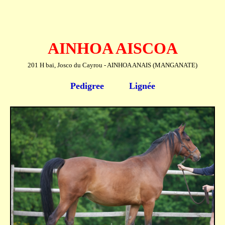
AINHOA AISCOA
201 H bai, Josco du Cayrou - AINHOA ANAIS (MANGANATE)
Pedigree
Lignée